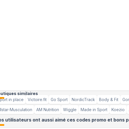
utiques similaires
port in place
Victoire.fit
Go Sport
NordicTrack
Body & Fit
Gor
llstar-Musculation
AM Nutrition
Wiggle
Made in Sport
Koezio
s utilisateurs ont aussi aimé ces codes promo et bons p