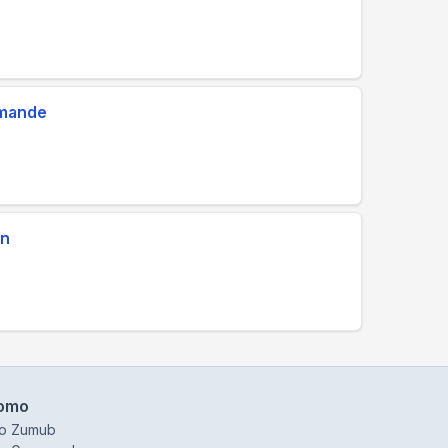
mmande
en
omo
o Zumub