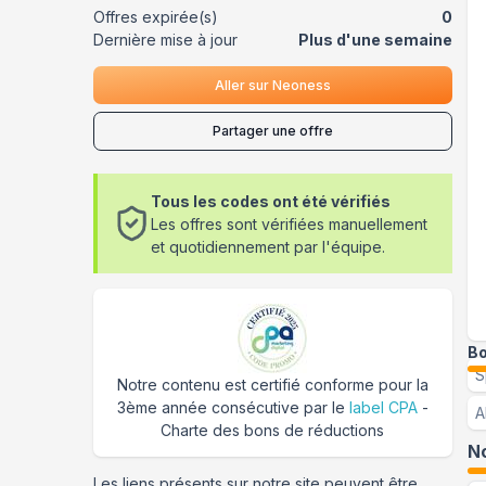
Offres expirée(s)
0
Dernière mise à jour
Plus d'une semaine
Aller sur
Neoness
Partager une offre
Tous les codes ont été vérifiés
Les offres sont vérifiées manuellement
et quotidiennement par l'équipe.
Bo
S
Notre contenu est certifié conforme pour la
3ème année consécutive par le
label CPA
-
A
Charte des bons de réductions
No
Les liens présents sur notre site peuvent être