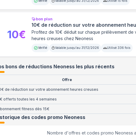
Vérifié
Valable jusqu'au
31/12/2026
Utilisé
15
fois
bon plan
10€ de réduction sur votre abonnement he
10
€
Profitez de 10€ déduit sur chaque prélèvement de
heures creuses chez Neoness
Vérifié
Valable jusqu'au
31/12/2026
Utilisé
336
fois
s bons de réductions Neoness les plus récents
Offre
0€ de réduction sur votre abonnement heures creuses
€ offerts toutes les 4 semaines
bonnement fitness dès 15€
istorique des codes promo
Neoness
Nombre d'offres et codes promo
Neoness
a