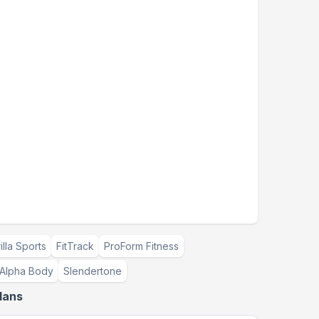
illa Sports
FitTrack
ProForm Fitness
Alpha Body
Slendertone
lans