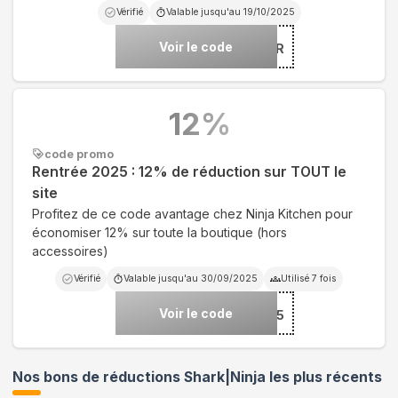
Vérifié
Valable jusqu'au
19/10/2025
Voir le code
***ERIEUR
12
%
code promo
Rentrée 2025 : 12% de réduction sur TOUT le
site
Profitez de ce code avantage chez Ninja Kitchen pour
économiser 12% sur toute la boutique (hors
accessoires)
Vérifié
Valable jusqu'au
30/09/2025
Utilisé
7
fois
Voir le code
***TREENINJA25
Nos bons de réductions Shark|Ninja les plus récents