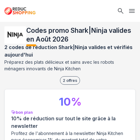
Ope
Codes promo Shark|Ninja valides
en Août 2026
2 codes de réduction Shark|Ninja valides et vérifiés
aujourd'hui
Préparez des plats délicieux et sains avec les robots
ménagers innovants de Ninja Kitchen
2
offres
10
%
bon plan
10% de réduction sur tout le site grâce à la
newsletter
Profitez de l'abonnement à la newsletter Ninja Kitchen
pour économiser 1% du montant total de votre