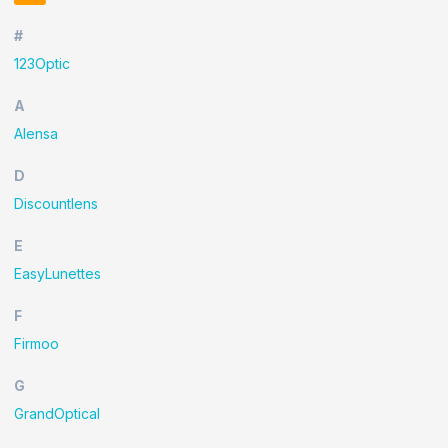
#
123Optic
A
Alensa
D
Discountlens
E
EasyLunettes
F
Firmoo
G
GrandOptical