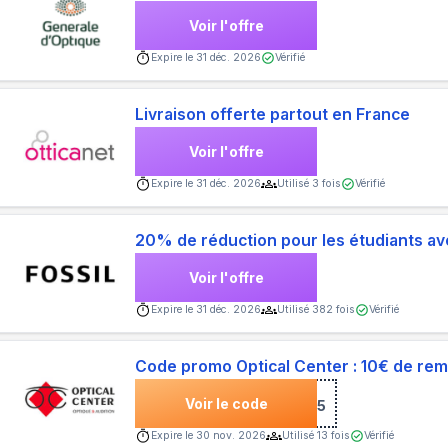
Voir l'offre
Expire le
31 déc. 2026
Vérifié
Livraison offerte partout en France
Voir l'offre
Expire le
31 déc. 2026
Utilisé
3
fois
Vérifié
20% de réduction pour les étudiants a
Voir l'offre
Expire le
31 déc. 2026
Utilisé
382
fois
Vérifié
Code promo Optical Center : 10€ de re
Voir le code
***IER5
Expire le
30 nov. 2026
Utilisé
13
fois
Vérifié