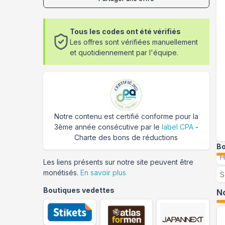
Tous les codes ont été vérifiés
Les offres sont vérifiées manuellement
et quotidiennement par l'équipe.
Notre contenu est certifié conforme pour la
3ème année consécutive par le
label CPA
-
Charte des bons de réductions
Bo
H
Les liens présents sur notre site peuvent être
monétisés.
En savoir plus
S
Boutiques vedettes
No