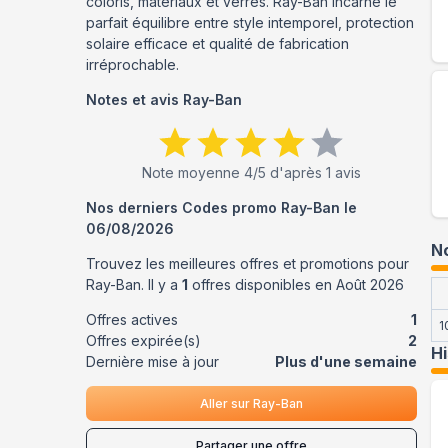
coloris, matériaux et verres. Ray-Ban incarne le
parfait équilibre entre style intemporel, protection
solaire efficace et qualité de fabrication
irréprochable.
Notes et avis
Ray-Ban
Note moyenne
4
/5 d'après
1
avis
Nos derniers Codes promo
Ray-Ban
le
06/08/2026
No
Trouvez les meilleures offres et promotions pour
Ray-Ban
. Il y a
1
offres disponibles en
Août
2026
Offres actives
1
1
Offres expirée(s)
2
H
Dernière mise à jour
Plus d'une semaine
Aller sur
Ray-Ban
Partager une offre