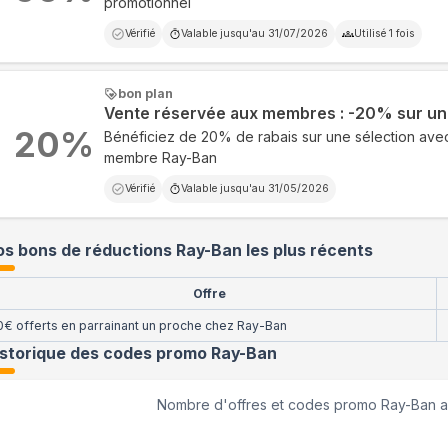
promotionnel
Vérifié
Valable jusqu'au
31/07/2026
Utilisé
1
fois
bon plan
Vente réservée aux membres : -20% sur un
20
%
Bénéficiez de 20% de rabais sur une sélection ave
membre Ray-Ban
Vérifié
Valable jusqu'au
31/05/2026
s bons de réductions Ray-Ban les plus récents
Offre
0€ offerts en parrainant un proche chez Ray-Ban
istorique des codes promo
Ray-Ban
Nombre d'offres et codes promo
Ray-Ban
a