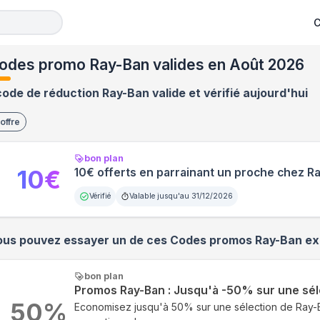
C
odes promo Ray-Ban valides en Août 2026
code de réduction Ray-Ban valide et vérifié aujourd'hui
offre
bon plan
10
€
10€ offerts en parrainant un proche chez R
Vérifié
Valable jusqu'au
31/12/2026
ous pouvez essayer un de ces Codes promos
Ray-Ban
exp
bon plan
Promos Ray-Ban : Jusqu'à -50% sur une sél
50
%
Economisez jusqu'à 50% sur une sélection de Ray-