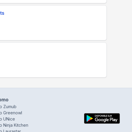
ats
omo
o Zumub
o Greenowl
o UNice
 Ninja Kitchen
 Laurastar