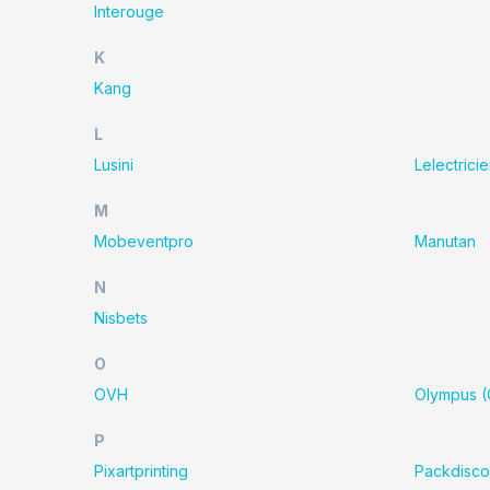
Interouge
K
Kang
L
Lusini
Lelectricie
M
Mobeventpro
Manutan
N
Nisbets
O
OVH
Olympus 
P
Pixartprinting
Packdisco