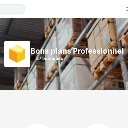
C
Bons plans
Professionnel
57
boutiques