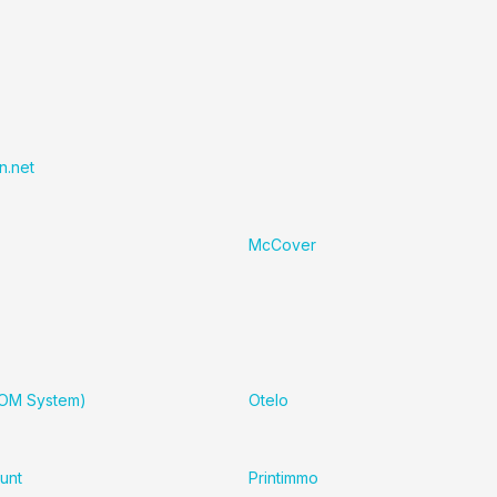
n.net
McCover
(OM System)
Otelo
unt
Printimmo