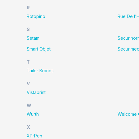
R
Rotopino
Rue De l'
S
Setam
Securinor
Smart Objet
Securime
T
Tailor Brands
V
Vistaprint
W
Wurth
Welcome O
X
XP-Pen