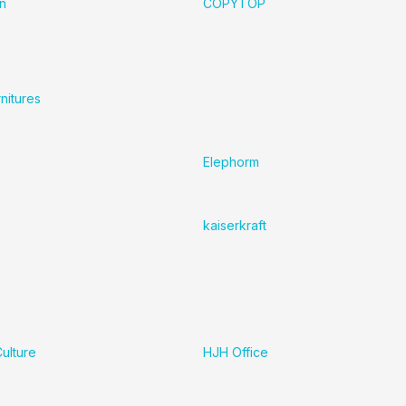
n
COPYTOP
rnitures
Elephorm
kaiserkraft
ulture
HJH Office