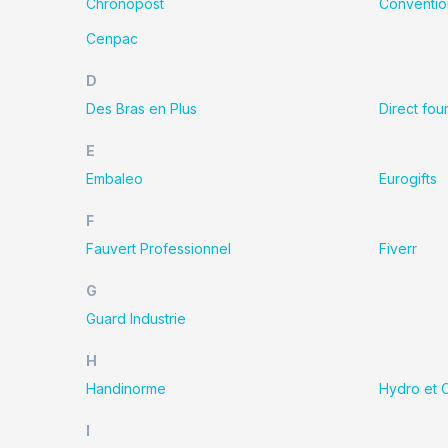
Chronopost
Conventio
Cenpac
D
Des Bras en Plus
Direct fou
E
Embaleo
Eurogifts
F
Fauvert Professionnel
Fiverr
G
Guard Industrie
H
Handinorme
Hydro et C
I