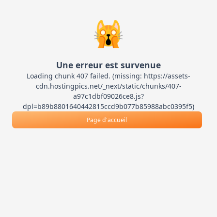
🙀
Une erreur est survenue
Loading chunk 407 failed. (missing: https://assets-
cdn.hostingpics.net/_next/static/chunks/407-
a97c1dbf09026ce8.js?
dpl=b89b8801640442815ccd9b077b85988abc0395f5)
Page d'accueil