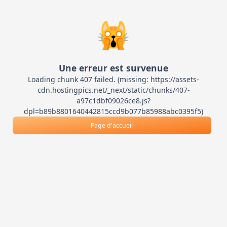
🙀
Une erreur est survenue
Loading chunk 407 failed. (missing: https://assets-
cdn.hostingpics.net/_next/static/chunks/407-
a97c1dbf09026ce8.js?
dpl=b89b8801640442815ccd9b077b85988abc0395f5)
Page d'accueil