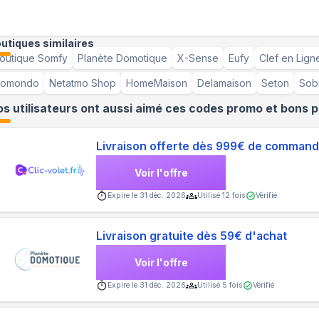
utiques similaires
outique Somfy
Planète Domotique
X-Sense
Eufy
Clef en Lign
omondo
Netatmo Shop
HomeMaison
Delamaison
Seton
Sob
s utilisateurs ont aussi aimé ces codes promo et bons p
Livraison offerte dès 999€ de comman
Voir l'offre
Expire le
31 déc. 2026
Utilisé
12
fois
Vérifié
Livraison gratuite dès 59€ d'achat
Voir l'offre
Expire le
31 déc. 2026
Utilisé
5
fois
Vérifié