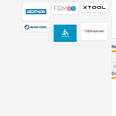
No
L
C