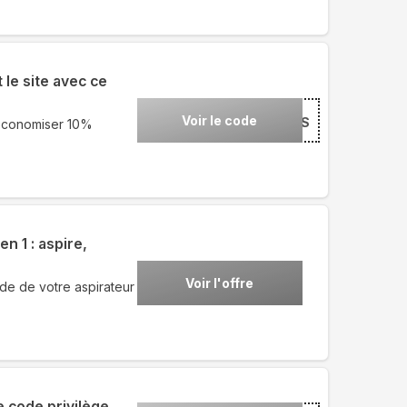
le site avec ce
Voir le code
***UES
 économiser 10%
n 1 : aspire,
Voir l'offre
de de votre aspirateur
e code privilège