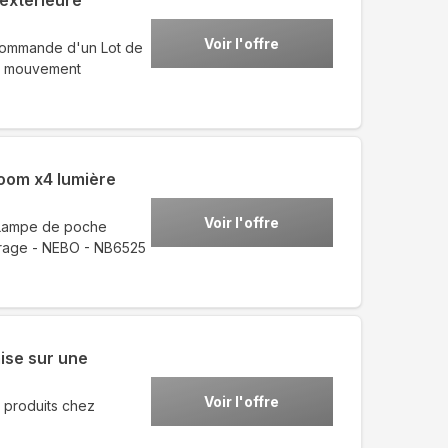
 extérieure
Voir l'offre
 commande d'un Lot de
de mouvement
oom x4 lumière
Voir l'offre
e Lampe de poche
rage - NEBO - NB6525
ise sur une
Voir l'offre
 produits chez