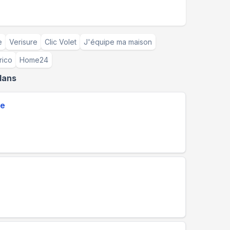
e
Verisure
Clic Volet
J'équipe ma maison
rico
Home24
lans
de