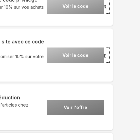
Voir le code
***UR
r 10% sur vos achats
 site avec ce code
Voir le code
***E
omiser 10% sur votre
éduction
'articles chez
Voir l'offre