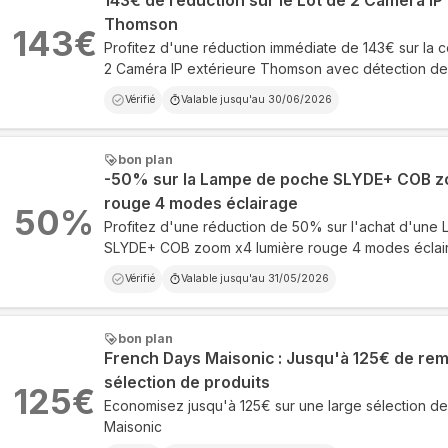
143€ de réduction sur le Lot de 2 Caméra IP
Thomson
143
€
Profitez d'une réduction immédiate de 143€ sur la
2 Caméra IP extérieure Thomson avec détection 
Vérifié
Valable jusqu'au
30/06/2026
bon plan
-50% sur la Lampe de poche SLYDE+ COB z
rouge 4 modes éclairage
50
%
Profitez d'une réduction de 50% sur l'achat d'un
SLYDE+ COB zoom x4 lumière rouge 4 modes éclai
Vérifié
Valable jusqu'au
31/05/2026
bon plan
French Days Maisonic : Jusqu'à 125€ de rem
sélection de produits
125
€
Economisez jusqu'à 125€ sur une large sélection de
Maisonic