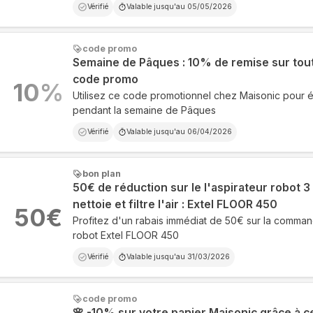
Vérifié
Valable jusqu'au
05/05/2026
code promo
Semaine de Pâques : 10% de remise sur tout 
code promo
10
%
Utilisez ce code promotionnel chez Maisonic pour
pendant la semaine de Pâques
Vérifié
Valable jusqu'au
06/04/2026
bon plan
50€ de réduction sur le l'aspirateur robot 3 e
nettoie et filtre l'air : Extel FLOOR 450
50
€
Profitez d'un rabais immédiat de 50€ sur la comman
robot Extel FLOOR 450
Vérifié
Valable jusqu'au
31/03/2026
code promo
🌸 -10% sur votre panier Maisonic grâce à c