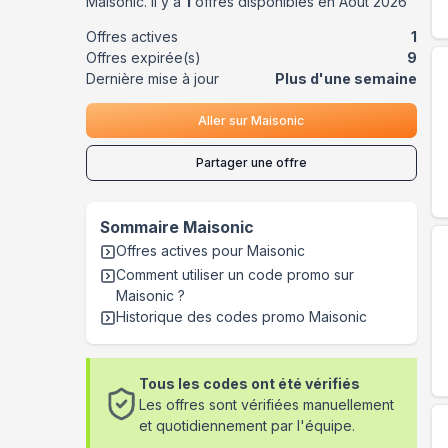
Maisonic
. Il y a
1
offres disponibles en
Août
2026
Offres actives
1
Offres expirée(s)
9
Dernière mise à jour
Plus d'une semaine
Aller sur
Maisonic
Partager une offre
Sommaire
Maisonic
Offres actives pour
Maisonic
Comment utiliser un code promo sur
Maisonic
?
Historique des codes promo
Maisonic
Tous les codes ont été vérifiés
Les offres sont vérifiées manuellement
et quotidiennement par l'équipe.