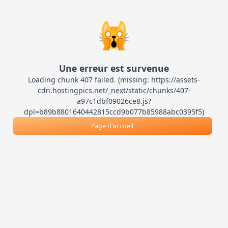
🙀
Une erreur est survenue
Loading chunk 407 failed. (missing: https://assets-
cdn.hostingpics.net/_next/static/chunks/407-
a97c1dbf09026ce8.js?
dpl=b89b8801640442815ccd9b077b85988abc0395f5)
Page d'accueil