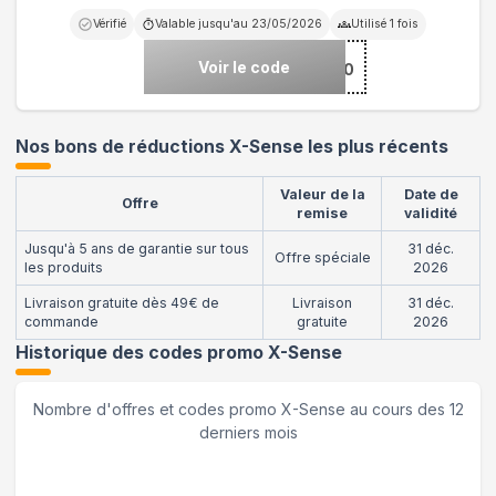
Vérifié
Valable jusqu'au
23/05/2026
Utilisé
1
fois
Voir le code
***moProduit20
Nos bons de réductions X-Sense les plus récents
Valeur de la
Date de
Offre
remise
validité
Jusqu'à 5 ans de garantie sur tous
31 déc.
Offre spéciale
les produits
2026
Livraison gratuite dès 49€ de
Livraison
31 déc.
commande
gratuite
2026
Historique des codes promo
X-Sense
Nombre d'offres et codes promo
X-Sense
au cours des 12
derniers mois