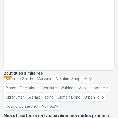
Boutiques similaires
Boutique Somfy
Maisonic
Netatmo Shop
Eufy
Planète Domotique
Verisure
Withings
Arlo
Igloohome
Ultrahuman
Alarme Piscine
Clef en Ligne
UrbanHello
Cosmo Connected
NETGEAR
Nos utilisateurs ont aussi aimé ces codes promo et