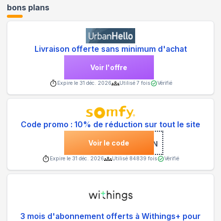
bons plans
Livraison offerte sans minimum d'achat
Voir l'offre
Expire le
31 déc. 2026
Utilisé
7
fois
Vérifié
Code promo : 10% de réduction sur tout le site
Voir le code
***SON
Expire le
31 déc. 2026
Utilisé
84839
fois
Vérifié
3 mois d'abonnement offerts à Withings+ pour