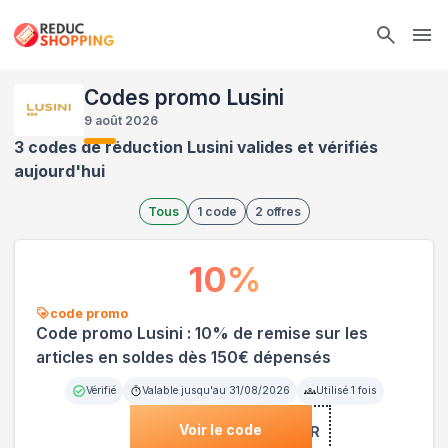
Ope
Codes promo Lusini
9 août 2026
3 codes de réduction Lusini valides et vérifiés
aujourd'hui
Tous
1
code
2
offres
10
%
code promo
Code promo Lusini : 10% de remise sur les
articles en soldes dès 150€ dépensés
Vérifié
Valable jusqu'au
31/08/2026
Utilisé
1
fois
Voir le code
***MER10-FR