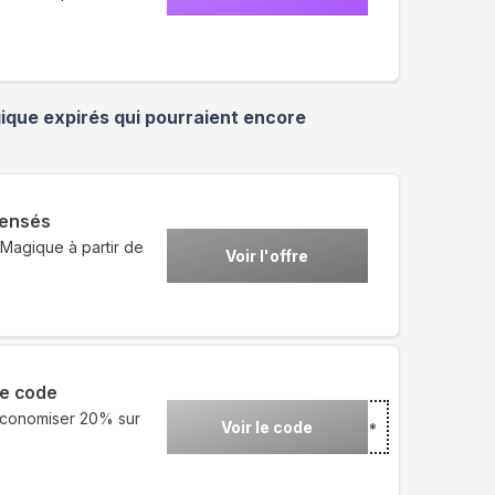
gique
expirés qui pourraient encore
pensés
 Magique à partir de
Voir l'offre
ce code
économiser 20% sur
Voir le code
***