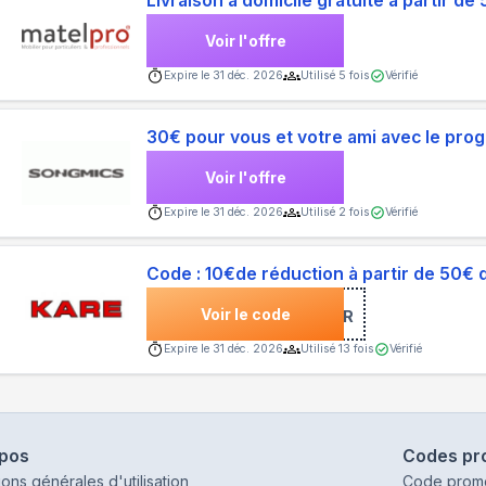
Livraison à domicile gratuite à partir d
Voir l'offre
Expire le
31 déc. 2026
Utilisé
5
fois
Vérifié
30€ pour vous et votre ami avec le pr
Voir l'offre
Expire le
31 déc. 2026
Utilisé
2
fois
Vérifié
Code : 10€de réduction à partir de 50€ 
Voir le code
***SLETTER
Expire le
31 déc. 2026
Utilisé
13
fois
Vérifié
opos
Codes pr
ions générales d'utilisation
Code prom