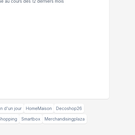
ue
au cours des 12 derniers mois
n d'un jour
HomeMaison
Decoshop26
hopping
Smartbox
Merchandisingplaza