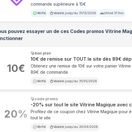
commande supérieure à 15€
Vérifié
Valable jusqu'au
31/12/2026
Utilisé
31
fois
ous pouvez essayer un de ces Codes promos
Vitrine Ma
onctionner
bon plan
10€ de remise sur TOUT le site dès 89€ dé
10
€
Obtenez une remise de 10€ sur votre panier Vitrine
89€ de commande
Vérifié
Valable jusqu'au
31/05/2026
code promo
-20% sur tout le site Vitrine Magique avec 
20
%
Profitez de ce coupon chez Vitrine Magique pour 
tout le site
Vérifié
Valable jusqu'au
30/04/2026