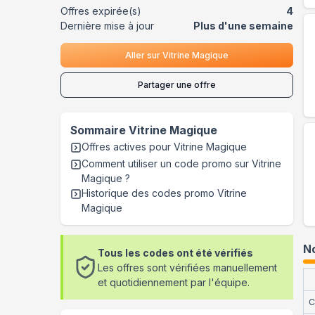
Offres expirée(s)
4
Dernière mise à jour
Plus d'une semaine
Aller sur
Vitrine Magique
Partager une offre
Sommaire
Vitrine Magique
Offres actives pour
Vitrine Magique
Comment utiliser un code promo sur Vitrine
Magique
?
Historique des codes promo
Vitrine
Magique
No
Tous les codes ont été vérifiés
Les offres sont vérifiées manuellement
et quotidiennement par l'équipe.
C