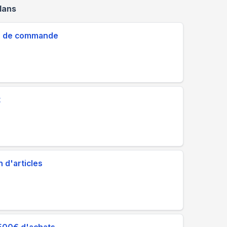
lans
59€ de commande
t
 d'articles