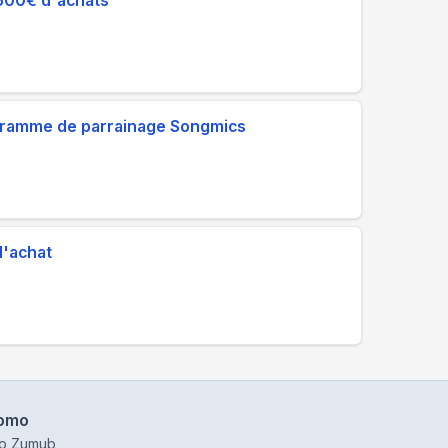
e 500€ d'achats
ogramme de parrainage Songmics
d'achat
omo
o Zumub