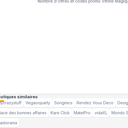
Nombre d'offres et codes promo
Vitrine Magiq
utiques similaires
ycrazystuff
Vegaooparty
Songmics
Rendez Vous Deco
Desig
lace des bonnes affaires
Kare Click
MatelPro
vidaXL
Mondo S
astorama