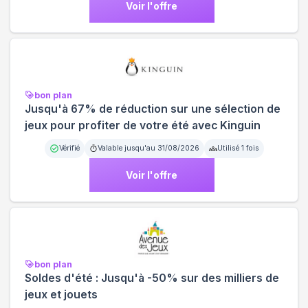
Voir l'offre
bon plan
Jusqu'à 67% de réduction sur une sélection de
jeux pour profiter de votre été avec Kinguin
Vérifié
Valable jusqu'au
31/08/2026
Utilisé
1
fois
Voir l'offre
bon plan
Soldes d'été : Jusqu'à -50% sur des milliers de
jeux et jouets