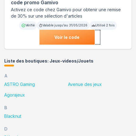
code promo Gamivo
Activez ce code chez Gamivo pour obtenir une remise
de 30% sur une sélection d'articles
Vérifié
Valable jusqu'au
31/05/2026
Utilisé
2
fois
Voir le code
Liste des boutiques:
Jeux-videos/Jouets
A
ASTRO Gaming
Avenue des jeux
Agorajeux
B
Blacknut
D