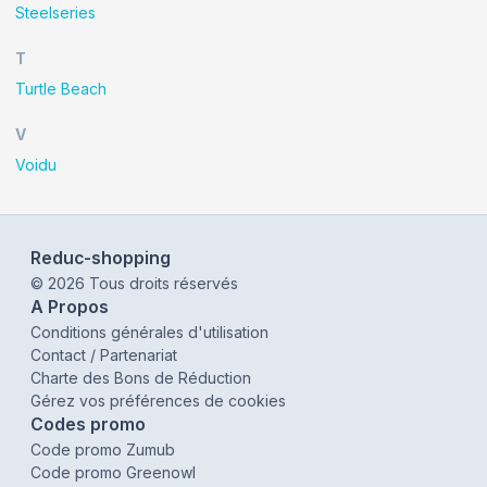
Steelseries
T
Turtle Beach
V
Voidu
Reduc-shopping
©
2026
Tous droits réservés
A Propos
Conditions générales d'utilisation
Contact / Partenariat
Charte des Bons de Réduction
Gérez vos préférences de cookies
Codes promo
Code promo Zumub
Code promo Greenowl