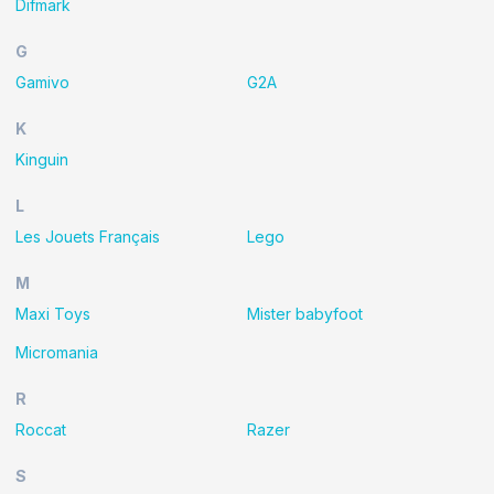
Difmark
G
Gamivo
G2A
K
Kinguin
L
Les Jouets Français
Lego
M
Maxi Toys
Mister babyfoot
Micromania
R
Roccat
Razer
S