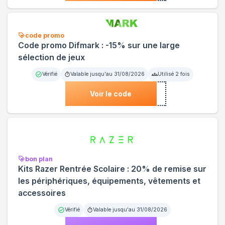
code promo
Code promo Difmark : -15% sur une large
sélection de jeux
Vérifié
Valable jusqu'au
31/08/2026
Utilisé
2
fois
Voir le code
bon plan
Kits Razer Rentrée Scolaire : 20% de remise sur
les périphériques, équipements, vêtements et
accessoires
Vérifié
Valable jusqu'au
31/08/2026