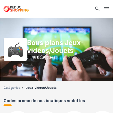
Ope
Bons plans
Jeux-
videos/Jouets
18
boutiques
Catégories
Jeux-videos/Jouets
Codes promo de nos boutiques vedettes