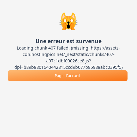
🙀
Une erreur est survenue
Loading chunk 407 failed. (missing: https://assets-
cdn.hostingpics.net/_next/static/chunks/407-
a97c1dbf09026ce8.js?
dpl=b89b8801640442815ccd9b077b85988abc0395f5)
Page d'accueil