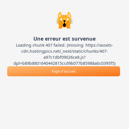
🙀
Une erreur est survenue
Loading chunk 407 failed. (missing: https://assets-
cdn.hostingpics.net/_next/static/chunks/407-
a97c1dbf09026ce8.js?
dpl=b89b8801640442815ccd9b077b85988abc0395f5)
Page d'accueil