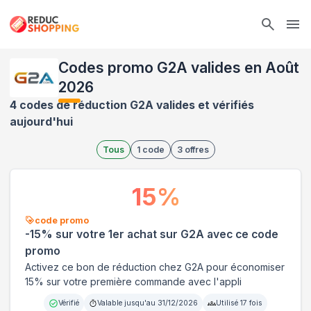
Ope
Codes promo G2A valides en Août
2026
4 codes de réduction G2A valides et vérifiés
aujourd'hui
Tous
1
code
3
offres
15
%
code promo
-15% sur votre 1er achat sur G2A avec ce code
promo
Activez ce bon de réduction chez G2A pour économiser
15% sur votre première commande avec l'appli
Vérifié
Valable jusqu'au
31/12/2026
Utilisé
17
fois