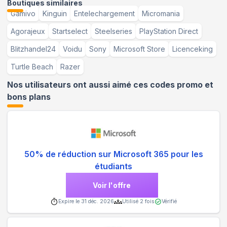
Boutiques similaires
Gamivo
Kinguin
Entelechargement
Micromania
Agorajeux
Startselect
Steelseries
PlayStation Direct
Blitzhandel24
Voidu
Sony
Microsoft Store
Licenceking
Turtle Beach
Razer
Nos utilisateurs ont aussi aimé ces codes promo et
bons plans
50% de réduction sur Microsoft 365 pour les
étudiants
Voir l'offre
Expire le
31 déc. 2026
Utilisé
2
fois
Vérifié