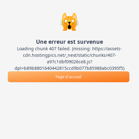
🙀
Une erreur est survenue
Loading chunk 407 failed. (missing: https://assets-
cdn.hostingpics.net/_next/static/chunks/407-
a97c1dbf09026ce8.js?
dpl=b89b8801640442815ccd9b077b85988abc0395f5)
Page d'accueil