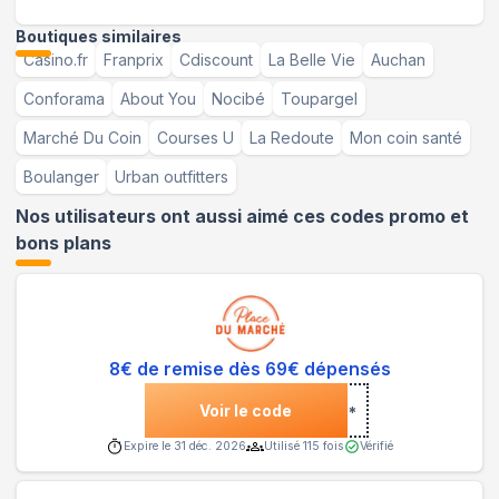
Boutiques similaires
Casino.fr
Franprix
Cdiscount
La Belle Vie
Auchan
Conforama
About You
Nocibé
Toupargel
Marché Du Coin
Courses U
La Redoute
Mon coin santé
Boulanger
Urban outfitters
Nos utilisateurs ont aussi aimé ces codes promo et
bons plans
8€ de remise dès 69€ dépensés
Voir le code
***
Expire le
31 déc. 2026
Utilisé
115
fois
Vérifié