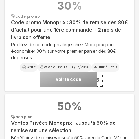
30
%
code promo
Code promo Monoprix : 30% de remise dès 80€
d'achat pour une 1ère commande + 2 mois de
livraison offerte
Profitez de ce code privilège chez Monoprix pour
économiser 30% sur votre premier panier dès 80€
dépensés
Vérifié
Valable jusqu'au
31/07/2026
Utilisé
8
fois
Voir le code
***-PRINTEMPS26
50
%
bon plan
Ventes Privées Monoprix : Jusqu'à 50% de
remise sur une sélection
Bénéficiez de remises jusqu'à 50% avec la Carte M' sur