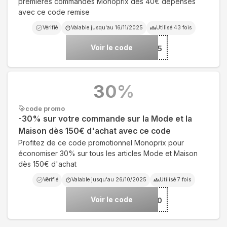
premières commandes Monoprix dès 40€ dépensés
avec ce code remise
Vérifié
Valable jusqu'au
16/11/2025
Utilisé
43
fois
Voir le code
***-AUTOMNE25
30
%
code promo
-30% sur votre commande sur la Mode et la
Maison dès 150€ d'achat avec ce code
Profitez de ce code promotionnel Monoprix pour
économiser 30% sur tous les articles Mode et Maison
dès 150€ d'achat
Vérifié
Valable jusqu'au
26/10/2025
Utilisé
7
fois
Voir le code
***LU30