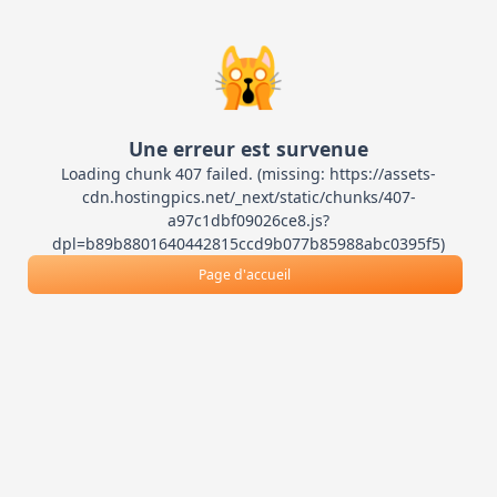
🙀
Une erreur est survenue
Loading chunk 407 failed. (missing: https://assets-
cdn.hostingpics.net/_next/static/chunks/407-
a97c1dbf09026ce8.js?
dpl=b89b8801640442815ccd9b077b85988abc0395f5)
Page d'accueil