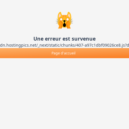
🙀
Une erreur est survenue
ts-cdn.hostingpics.net/_next/static/chunks/407-a97c1dbf09026ce8
Page d'accueil