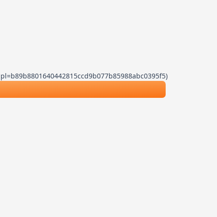
.js?dpl=b89b8801640442815ccd9b077b85988abc0395f5)