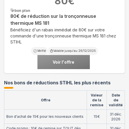
80
€
bon plan
80€ de réduction sur la tronçonneuse
thermique MS 181
Bénéficiez d'un rabais immédiat de 80€ sur votre
commande d'une tronçonneuse thermique MS 181 chez
STIHL
Vérifié
Valable jusqu'au
26/12/2025
Voir l'offre
Nos bons de réductions STIHL les plus récents
Valeur
Date
Offre
de la
de
remise
validité
31 déc.
Bon d'achat de 15€ pour les nouveaux clients
15€
2026
Code promo : 10€ de remise sur TOUT dès
31 déc.