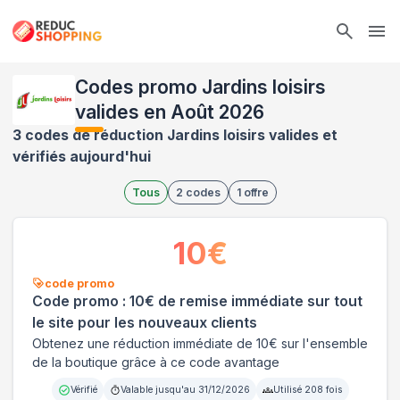
Ope
Codes promo Jardins loisirs
valides en Août 2026
3 codes de réduction Jardins loisirs valides et
vérifiés aujourd'hui
Tous
2
codes
1
offre
10
€
code promo
Code promo : 10€ de remise immédiate sur tout
le site pour les nouveaux clients
Obtenez une réduction immédiate de 10€ sur l'ensemble
de la boutique grâce à ce code avantage
Vérifié
Valable jusqu'au
31/12/2026
Utilisé
208
fois