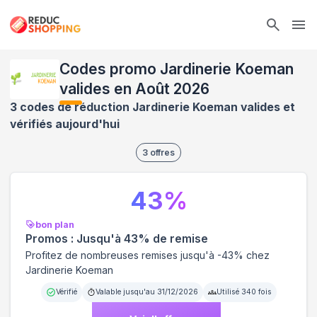
Ope
Codes promo Jardinerie Koeman
valides en Août 2026
3 codes de réduction Jardinerie Koeman valides et
vérifiés aujourd'hui
3
offres
43
%
bon plan
Promos : Jusqu'à 43% de remise
Profitez de nombreuses remises jusqu'à -43% chez
Jardinerie Koeman
Vérifié
Valable jusqu'au
31/12/2026
Utilisé
340
fois