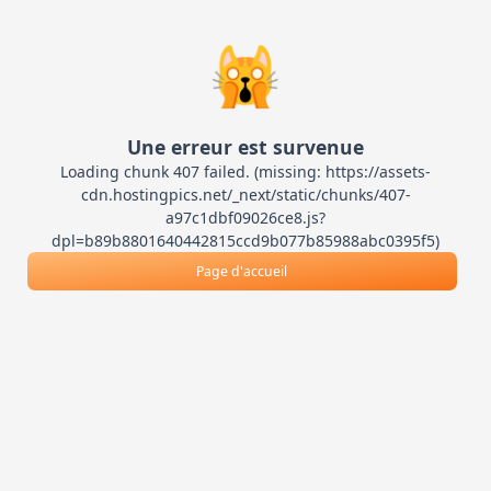
🙀
Une erreur est survenue
Loading chunk 407 failed. (missing: https://assets-
cdn.hostingpics.net/_next/static/chunks/407-
a97c1dbf09026ce8.js?
dpl=b89b8801640442815ccd9b077b85988abc0395f5)
Page d'accueil