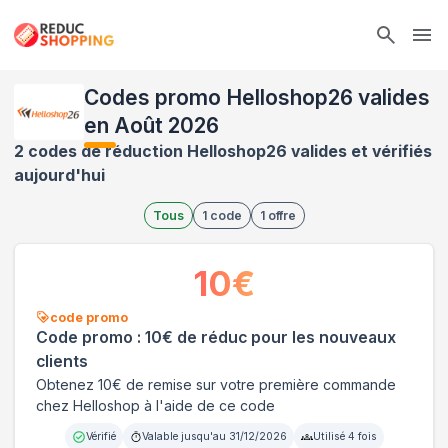
Ope
Codes promo Helloshop26 valides
en Août 2026
2 codes de réduction Helloshop26 valides et vérifiés
aujourd'hui
Tous
1
code
1
offre
10
€
code promo
Code promo : 10€ de réduc pour les nouveaux
clients
Obtenez 10€ de remise sur votre première commande
chez Helloshop à l'aide de ce code
Vérifié
Valable jusqu'au
31/12/2026
Utilisé
4
fois