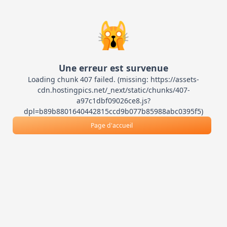
🙀
Une erreur est survenue
Loading chunk 407 failed. (missing: https://assets-
cdn.hostingpics.net/_next/static/chunks/407-
a97c1dbf09026ce8.js?
dpl=b89b8801640442815ccd9b077b85988abc0395f5)
Page d'accueil