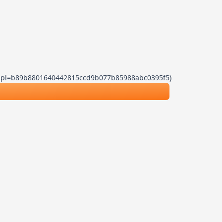
.js?dpl=b89b8801640442815ccd9b077b85988abc0395f5)