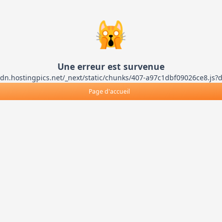
🙀
Une erreur est survenue
ts-cdn.hostingpics.net/_next/static/chunks/407-a97c1dbf09026ce8
Page d'accueil