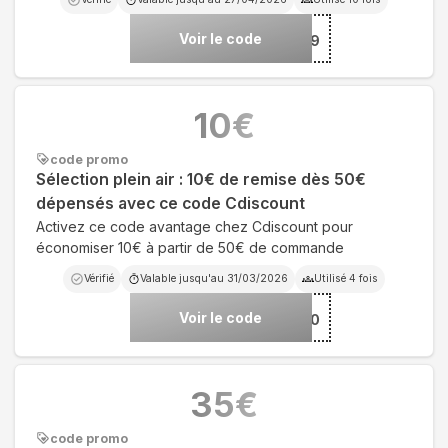
Voir le code
***ARDIN149
10
€
code promo
Sélection plein air : 10€ de remise dès 50€
dépensés avec ce code Cdiscount
Activez ce code avantage chez Cdiscount pour
économiser 10€ à partir de 50€ de commande
Vérifié
Valable jusqu'au
31/03/2026
Utilisé
4
fois
Voir le code
***INAIR50
35
€
code promo