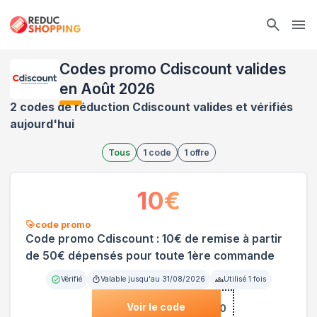
Ope
Codes promo Cdiscount valides
en Août 2026
2 codes de réduction Cdiscount valides et vérifiés
aujourd'hui
Tous
1
code
1
offre
10
€
code promo
Code promo Cdiscount : 10€ de remise à partir
de 50€ dépensés pour toute 1ère commande
Vérifié
Valable jusqu'au
31/08/2026
Utilisé
1
fois
Voir le code
***LO10