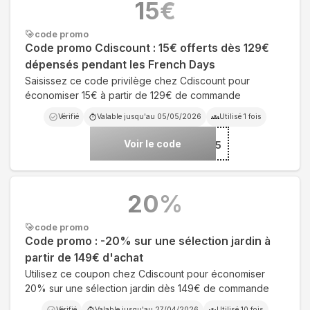
15
€
code promo
Code promo Cdiscount : 15€ offerts dès 129€
dépensés pendant les French Days
Saisissez ce code privilège chez Cdiscount pour
économiser 15€ à partir de 129€ de commande
Vérifié
Valable jusqu'au
05/05/2026
Utilisé
1
fois
Voir le code
***ORICO15
20
%
code promo
Code promo : -20% sur une sélection jardin à
partir de 149€ d'achat
Utilisez ce coupon chez Cdiscount pour économiser
20% sur une sélection jardin dès 149€ de commande
Vérifié
Valable jusqu'au
27/04/2026
Utilisé
10
fois