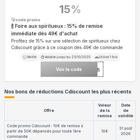
15
%
code promo
🍾 Foire aux spiritueux : 15% de remise
immédiate dès 49€ d'achat
Profitez de 15% sur une sélection de spiritueux chez
Cdiscount grâce à ce coupon dès 49€ de commande
Vérifié
Valable jusqu'au
23/10/2025
Utilisé
1
fois
Voir le code
***15
Nos bons de réductions Cdiscount les plus récents
Valeur
Date
Offre
de la
de
remise
validité
Code promo Cdiscount : 10€ de remise à
31 août
partir de 50€ dépensés pour toute 1ère
10€
2026
commande