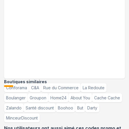
Boutiques similaires
Conforama
C&A
Rue du Commerce
La Redoute
Boulanger
Groupon
Home24
About You
Cache Cache
Zalando
Santé discount
Boohoo
But
Darty
MinceurDiscount
Nos utilisateurs ont aussi aimé ces codes promo et