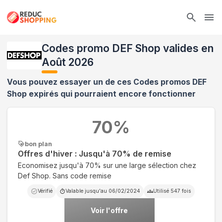
Ope
Codes promo DEF Shop valides en
Août 2026
Vous pouvez essayer un de ces Codes promos
DEF
Shop
expirés qui pourraient encore fonctionner
70
%
bon plan
Offres d'hiver : Jusqu'à 70% de remise
Economisez jusqu'à 70% sur une large sélection chez
Def Shop. Sans code remise
Vérifié
Valable jusqu'au
06/02/2024
Utilisé
547
fois
Voir l'offre