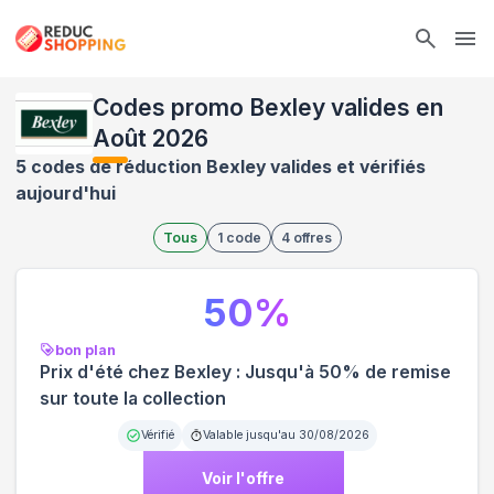
Ope
Codes promo Bexley valides en
Août 2026
5 codes de réduction Bexley valides et vérifiés
aujourd'hui
Tous
1
code
4
offres
50
%
bon plan
Prix d'été chez Bexley : Jusqu'à 50% de remise
sur toute la collection
Vérifié
Valable jusqu'au
30/08/2026
Voir l'offre