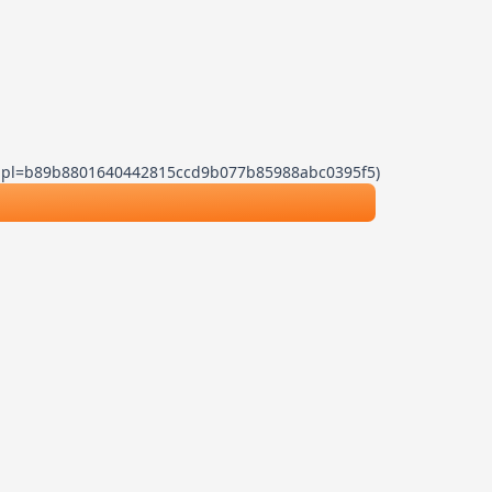
.js?dpl=b89b8801640442815ccd9b077b85988abc0395f5)