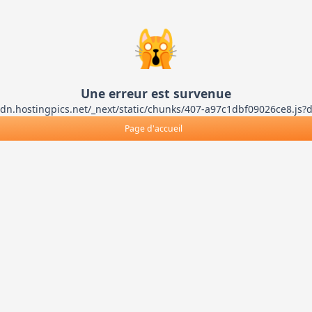
🙀
Une erreur est survenue
ts-cdn.hostingpics.net/_next/static/chunks/407-a97c1dbf09026ce8
Page d'accueil