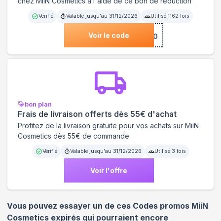
chez MiiN Cosmetics à l'aide de ce bon de réduction
Vérifié
Valable jusqu'au
31/12/2026
Utilisé
1162
fois
Voir le code
***10
bon plan
Frais de livraison offerts dès 55€ d'achat
Profitez de la livraison gratuite pour vos achats sur MiiN
Cosmetics dès 55€ de commande
Vérifié
Valable jusqu'au
31/12/2026
Utilisé
3
fois
Voir l'offre
Vous pouvez essayer un de ces Codes promos
MiiN
Cosmetics
expirés qui pourraient encore