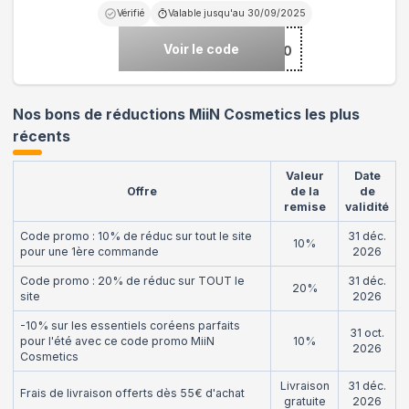
Vérifié
Valable jusqu'au
30/09/2025
Voir le code
***TINE20
Nos bons de réductions MiiN Cosmetics les plus
récents
Valeur
Date
Offre
de la
de
remise
validité
Code promo : 10% de réduc sur tout le site
31 déc.
10%
pour une 1ère commande
2026
Code promo : 20% de réduc sur TOUT le
31 déc.
20%
site
2026
-10% sur les essentiels coréens parfaits
31 oct.
pour l'été avec ce code promo MiiN
10%
2026
Cosmetics
Livraison
31 déc.
Frais de livraison offerts dès 55€ d'achat
gratuite
2026