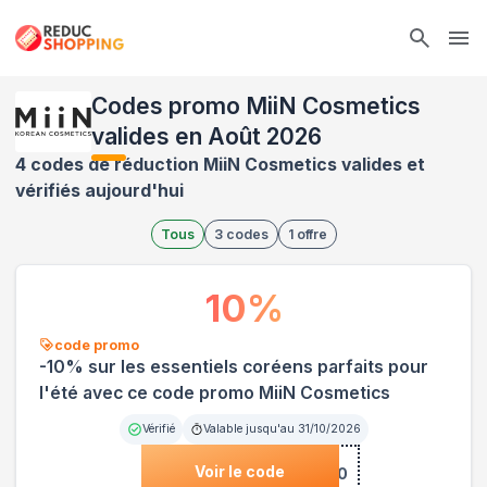
Ope
Codes promo MiiN Cosmetics
valides en Août 2026
4 codes de réduction MiiN Cosmetics valides et
vérifiés aujourd'hui
Tous
3
codes
1
offre
10
%
code promo
-10% sur les essentiels coréens parfaits pour
l'été avec ce code promo MiiN Cosmetics
Vérifié
Valable jusqu'au
31/10/2026
Voir le code
***MER10