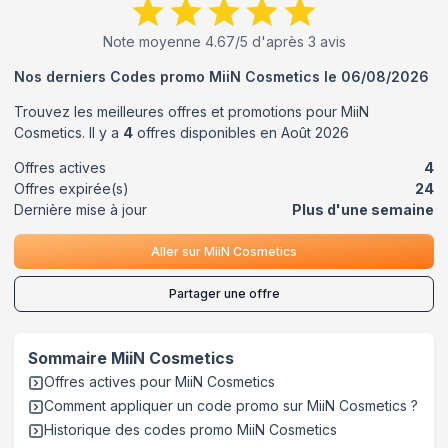
Note moyenne
4.67
/5 d'après
3
avis
Nos derniers Codes promo
MiiN Cosmetics
le
06/08/2026
Trouvez les meilleures offres et promotions pour
MiiN
Cosmetics
. Il y a
4
offres disponibles en
Août
2026
Offres actives
4
Offres expirée(s)
24
Dernière mise à jour
Plus d'une semaine
Aller sur
MiiN Cosmetics
Partager une offre
Sommaire
MiiN Cosmetics
Offres actives pour
MiiN Cosmetics
Comment appliquer un code promo sur MiiN Cosmetics
?
Historique des codes promo
MiiN Cosmetics