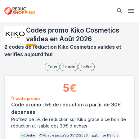
Ope
Codes promo Kiko Cosmetics
valides en Août 2026
2 codes de réduction Kiko Cosmetics valides et
vérifiés aujourd'hui
Tous
1
code
1
offre
5
€
code promo
Code promo : 5€ de réduction à partir de 30€
dépensés
Profitez de 5€ de réduction sur Kiko grâce à ce bon de
réduction utilisable dès 30€ d'achats
Vérifié
Valable jusqu'au
31/12/2026
Utilisé
119
fois