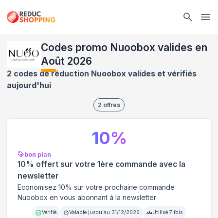
Ope
Codes promo Nuoobox valides en
Août 2026
2 codes de réduction Nuoobox valides et vérifiés
aujourd'hui
2
offres
10
%
bon plan
10% offert sur votre 1ère commande avec la
newsletter
Economisez 10% sur votre prochaine commande
Nuoobox en vous abonnant à la newsletter
Vérifié
Valable jusqu'au
31/12/2026
Utilisé
7
fois