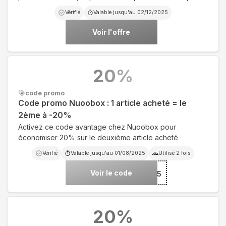
Vérifié
Valable jusqu'au
02/12/2025
Voir l'offre
20
%
code promo
Code promo Nuoobox : 1 article acheté = le
2ème à -20%
Activez ce code avantage chez Nuoobox pour
économiser 20% sur le deuxième article acheté
Vérifié
Valable jusqu'au
01/08/2025
Utilisé
2
fois
Voir le code
***25
20
%