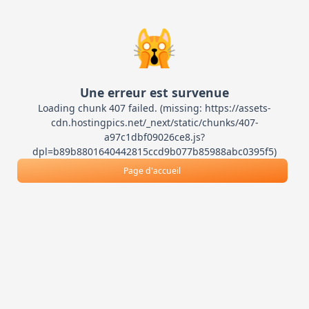
🙀
Une erreur est survenue
Loading chunk 407 failed. (missing: https://assets-
cdn.hostingpics.net/_next/static/chunks/407-
a97c1dbf09026ce8.js?
dpl=b89b8801640442815ccd9b077b85988abc0395f5)
Page d'accueil