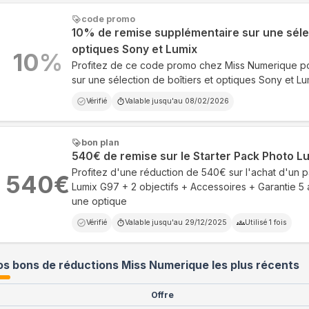
code promo
10% de remise supplémentaire sur une sélec
optiques Sony et Lumix
10
%
Profitez de ce code promo chez Miss Numerique 
sur une sélection de boîtiers et optiques Sony et Lu
Vérifié
Valable jusqu'au
08/02/2026
bon plan
540€ de remise sur le Starter Pack Photo L
Profitez d'une réduction de 540€ sur l'achat d'un 
540
€
Lumix G97 + 2 objectifs + Accessoires + Garantie 5
une optique
Vérifié
Valable jusqu'au
29/12/2025
Utilisé
1
fois
s bons de réductions Miss Numerique les plus récents
Offre