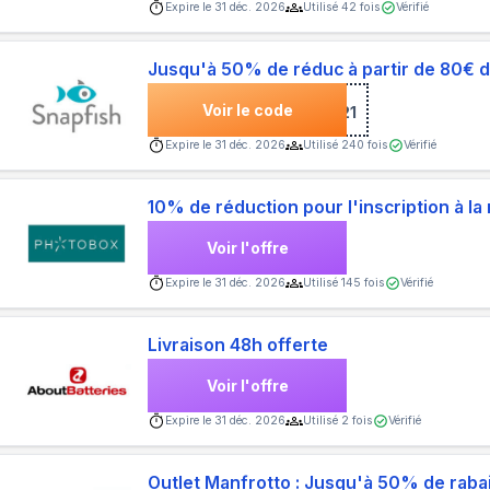
Expire le
31 déc. 2026
Utilisé
42
fois
Vérifié
Jusqu'à 50% de réduc à partir de 80€ 
Voir le code
***1021
Expire le
31 déc. 2026
Utilisé
240
fois
Vérifié
10% de réduction pour l'inscription à la
Voir l'offre
Expire le
31 déc. 2026
Utilisé
145
fois
Vérifié
Livraison 48h offerte
Voir l'offre
Expire le
31 déc. 2026
Utilisé
2
fois
Vérifié
Outlet Manfrotto : Jusqu'à 50% de raba