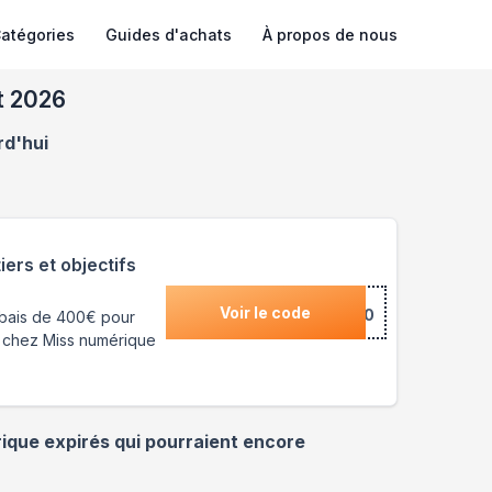
atégories
Guides d'achats
À propos de nous
t 2026
rd'hui
ers et objectifs
Voir le code
***Y400
abais de 400€ pour
ny chez Miss numérique
ique
expirés qui pourraient encore