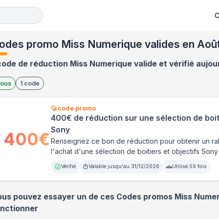
C
odes promo Miss Numerique valides en Aoû
code de réduction Miss Numerique valide et vérifié aujou
ous
1
code
code promo
400€ de réduction sur une sélection de boiti
Sony
400
€
Renseignez ce bon de réduction pour obtenir un r
l'achat d'une sélection de boitiers et objectifs So
Vérifié
Valable jusqu'au
31/12/2026
Utilisé
59
fois
ous pouvez essayer un de ces Codes promos
Miss Numer
onctionner