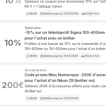
10
%
Saisissez ce coupon pour économiser 10% sur l'ach
R6 V + 1 Optique Canon
Vérifié
Valable jusqu'au
23/06/2026
Utilisé
1
fois
bon plan
-10% sur un téléobjectif Sigma 100-400m
pour l'achat avec un boîtier
10
%
Profitez d'une baisse de 10% sur la commande d'un
100-400mm ou 150-600mm pour l'achat d'un boîtier
Vérifié
Valable jusqu'au
31/03/2026
Utilisé
2
fois
code promo
Code promo Miss Numerique : 200€ d'acces
pour l'achat d'un Nikon ZR (boîtier nu)
200
€
Obtenez 200€ d'accessoires offerts pour toute c
(boîtier nu)
Vérifié
Valable jusqu'au
22/02/2026