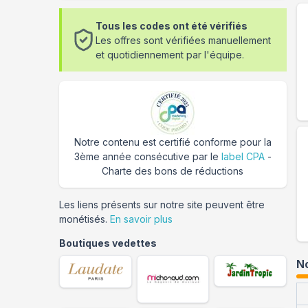
Tous les codes ont été vérifiés
Les offres sont vérifiées manuellement
et quotidiennement par l'équipe.
Notre contenu est certifié conforme pour la
3ème année consécutive par le
label CPA
-
Charte des bons de réductions
Les liens présents sur notre site peuvent être
monétisés.
En savoir plus
Boutiques vedettes
No