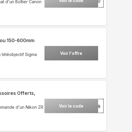
Voir le code
***ON10
at d'un Boîtier Canon
m ou 150-600mm
Voir l'offre
 téléobjectif Sigma
soires Offerts,
Voir le code
***ONZR
ommande d'un Nikon ZR