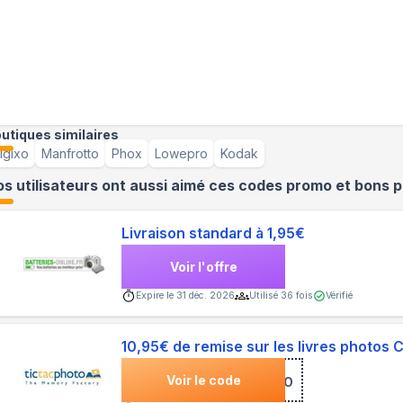
utiques similaires
igixo
Manfrotto
Phox
Lowepro
Kodak
s utilisateurs ont aussi aimé ces codes promo et bons p
Livraison standard à 1,95€
Voir l'offre
Expire le
31 déc. 2026
Utilisé
36
fois
Vérifié
10,95€ de remise sur les livres photos 
Voir le code
***RO