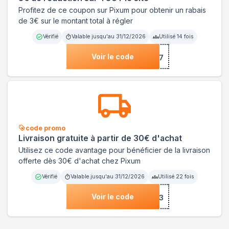
Profitez de ce coupon sur Pixum pour obtenir un rabais
de 3€ sur le montant total à régler
Vérifié
Valable jusqu'au
31/12/2026
Utilisé
14
fois
Voir le code
***FDBD3A375637
code promo
Livraison gratuite à partir de 30€ d'achat
Utilisez ce code avantage pour bénéficier de la livraison
offerte dès 30€ d'achat chez Pixum
Vérifié
Valable jusqu'au
31/12/2026
Utilisé
22
fois
Voir le code
***ZC4B2JAYB73