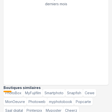
derniers mois
Boutiques similaires
PhotoBox
MyFujifilm
Smartphoto
Snapfish
Cewe
MonOeuvre
Photoweb
myphotobook
Popcarte
Saal digital
Printerpix
Myposter
Cheerz