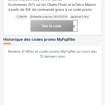
Economisez 25% sur les Objets Photo et la Déco Maison
à partir de 10€ de commande grace à ce code promo
Vérifié
Valable jusqu'au
31/03/2024
Utilisé
2
fois
Voir le code
***RINTEMPS2510
Historique des codes promo
MyFujifilm
Nombre d'offres et codes promo
MyFujifilm
au cours des
12 derniers mois