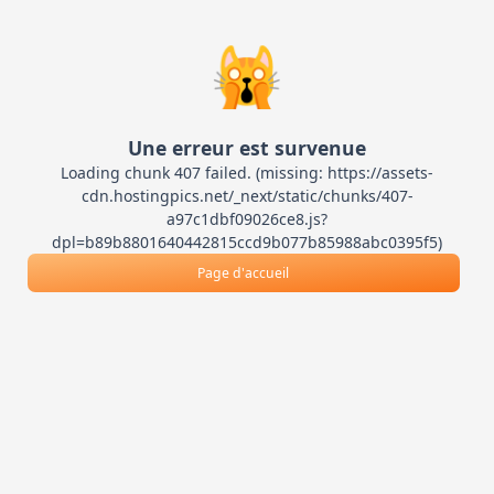
🙀
Une erreur est survenue
Loading chunk 407 failed. (missing: https://assets-
cdn.hostingpics.net/_next/static/chunks/407-
a97c1dbf09026ce8.js?
dpl=b89b8801640442815ccd9b077b85988abc0395f5)
Page d'accueil