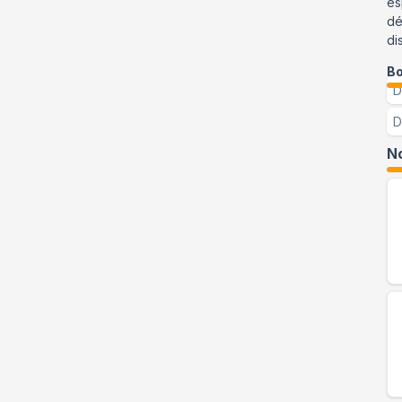
es
dé
di
Bo
D
D
No