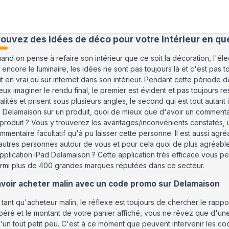
rouvez des idées de déco pour votre intérieur en q
and on pense à refaire son intérieur que ce soit la décoration, l'éle
 encore le luminaire, les idées ne sont pas toujours là et c'est pas 
it en vrai ou sur internet dans son intérieur. Pendant cette période
eux imaginer le rendu final, le premier est évident et pas toujours
alités et prisent sous plusieurs angles, le second qui est tout autant
 Delamaison sur un produit, quoi de mieux que d'avoir un commen
 produit ? Vous y trouverez les avantages/inconvénients constatés, un
mmentaire facultatif qu'à pu laisser cette personne. Il est aussi agr
autres personnes autour de vous et pour cela quoi de plus agréabl
application iPad Delamaison ? Cette application très efficace vous pe
rmi plus de 400 grandes marques réputées dans ce secteur.
voir acheter malin avec un code promo sur Delamaison
 tant qu'acheteur malin, le réflexe est toujours de chercher le rapport
péré et le montant de votre panier affiché, vous ne rêvez que d'une
'un tout petit peu. C'est à ce moment que peuvent intervenir les co