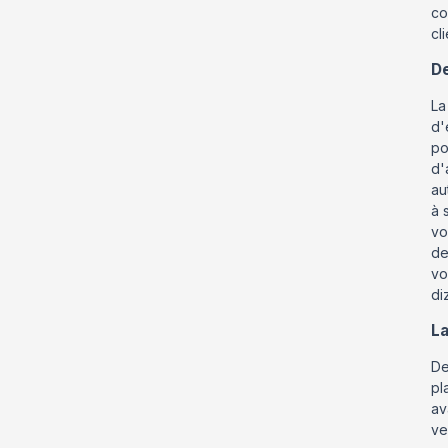
co
cl
De
La
d'
po
d'
au
à 
vo
de
vo
di
La
De
pl
av
ve