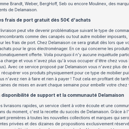
mme Brandt, Weber, BergHoff, Seb ou encore Moulinex, des marque
ients de Delamaison.
s frais de port gratuit dès 50€ d'achats
 livraison peut vite devenir problématique suivant le type de comma
encombrants comme des canapés ou tout autre mobilier imposants, v
ur les frais de port. Chez Delamaison ce sera gratuit dès lors qu
achats pour le gros électroménager. En ce qui concerne les produit
tomatiquement offerte. Voila pourquoi il n'y aucune inquiétude parti
sa charge et vous n'avez plus qu'à vous occuper d'être chez vous le
us). Avec ce service proposé par Delamaison vous n'avez plus de 
 récupérer vos produits physiquement pour ce type de mobilier pu
us n'avez rien à faire et rien à payer ! Tout cela en profitant de tari
zaines de mises en avant chaque semaine pour embellir votre chez 
 disponibilité de support et la communauté Delamaison
s livraisons rapides, un service client à votre écoute et une commun
ans du moment, c'est la recette du succès de Delamaison. Grâce à l'i
ant premières à toutes les nouvelles collections et marques qui sero
ntes privées et des dizaines de propositions exclusivement réservé