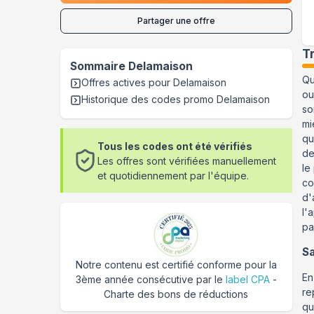
Partager une offre
T
Sommaire
Delamaison
Qu
Offres actives pour
Delamaison
ou
Historique des codes promo
Delamaison
so
mi
qu
Tous les codes ont été vérifiés
de
Les offres sont vérifiées manuellement
le
et quotidiennement par l'équipe.
co
d'
l'
pa
Sa
Notre contenu est certifié conforme pour la
En
3ème année consécutive par le
label CPA
-
re
Charte des bons de réductions
qu