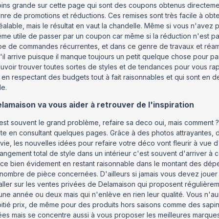
ins grande sur cette page qui sont des coupons obtenus directement
nre de promotions et réductions. Ces remises sont très facile à obt
éalable, mais le résultat en vaut la chandelle. Même si vous n'avez
me utile de passer par un coupon car même si la réduction n'est pa
pe de commandes récurrentes, et dans ce genre de travaux et réa
'il arrive puisque il manque toujours un petit quelque chose pour p
uvoir trouver toutes sortes de styles et de tendances pour vous ra
 en respectant des budgets tout à fait raisonnables et qui sont en 
le.
lamaison va vous aider à retrouver de l'inspiration
est souvent le grand problème, refaire sa deco oui, mais comment ? 
ste en consultant quelques pages. Grâce à des photos attrayantes, d
vie, les nouvelles idées pour refaire votre déco vont fleurir à vue d
angement total de style dans un intérieur c'est souvent d'arriver à
 ce bien évidement en restant raisonnable dans le montant des dépe
 nombre de pièce concernées. D'ailleurs si jamais vous devez jouer
aller sur les ventes privées de Delamaison qui proposent régulièrem
une année ou deux mais qui n'enlève en rien leur qualité. Vous n'
itié prix, de même pour des produits hors saisons comme des sapi
ées mais se concentre aussi à vous proposer les meilleures marque