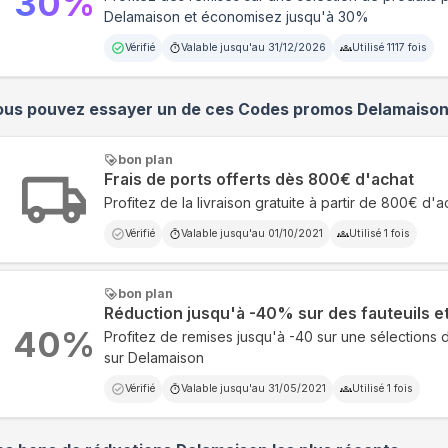
30
%
Delamaison et économisez jusqu'à 30%
Vérifié
Valable jusqu'au
31/12/2026
Utilisé
1117
fois
ous pouvez essayer un de ces Codes promos
Delamaiso
bon plan
Frais de ports offerts dès 800€ d'achat
Profitez de la livraison gratuite à partir de 800€ d'
Vérifié
Valable jusqu'au
01/10/2021
Utilisé
1
fois
bon plan
Réduction jusqu'à -40% sur des fauteuils e
40
%
Profitez de remises jusqu'à -40 sur une sélections 
sur Delamaison
Vérifié
Valable jusqu'au
31/05/2021
Utilisé
1
fois