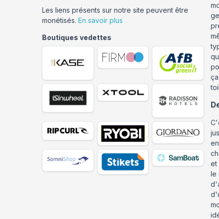
mo
Les liens présents sur notre site peuvent être
ge
monétisés.
En savoir plus
pr
mê
Boutiques vedettes
ty
qu
po
ça
toi
De
C'
ju
en
ch
et
le
d'
d'
mo
id