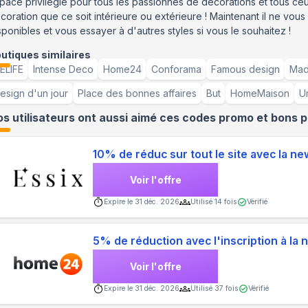
pace privilégié pour tous les passionnés de décorations et tous ce
coration que ce soit intérieure ou extérieure ! Maintenant il ne vous 
sponibles et vous essayer à d'autres styles si vous le souhaitez !
utiques similaires
ELIFE
Intense Deco
Home24
Conforama
Famous design
Mad
esign d'un jour
Place des bonnes affaires
But
HomeMaison
Ur
s utilisateurs ont aussi aimé ces codes promo et bons p
10% de réduc sur tout le site avec la ne
Voir l'offre
Expire le
31 déc. 2026
Utilisé
14
fois
Vérifié
5% de réduction avec l'inscription à la 
Voir l'offre
Expire le
31 déc. 2026
Utilisé
37
fois
Vérifié