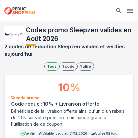
Ope
Codes promo Sleepzen valides en
Août 2026
2 codes de réduction Sleepzen valides et vérifiés
aujourd'hui
Tous
1
code
1
offre
10
%
code promo
Code réduc : 10% + Livraison offerte
Bénéficiez de la livraison offerte ainsi qu'un d'un rabais
de 10% sur votre première commande grâce à
l'utilisation de ce coupon
Vérifié
Valable jusqu'au
31/12/2026
Utilisé
82
fois