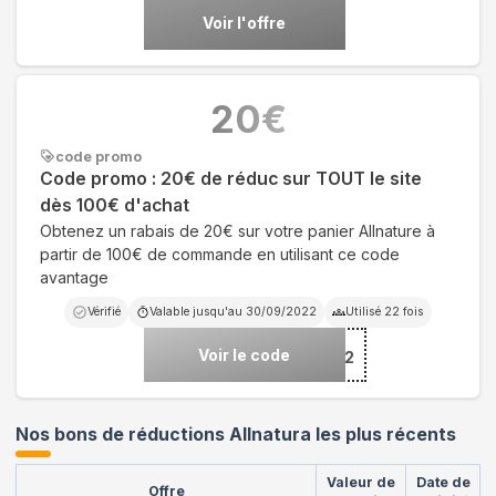
Voir l'offre
20
€
code promo
Code promo : 20€ de réduc sur TOUT le site
dès 100€ d'achat
Obtenez un rabais de 20€ sur votre panier Allnature à
partir de 100€ de commande en utilisant ce code
avantage
Vérifié
Valable jusqu'au
30/09/2022
Utilisé
22
fois
Voir le code
***MERSALE-2022
Nos bons de réductions Allnatura les plus récents
Valeur de
Date de
Offre