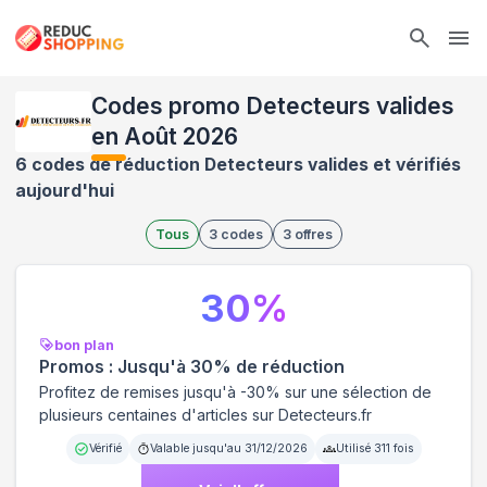
Ope
Codes promo Detecteurs valides
en Août 2026
6 codes de réduction Detecteurs valides et vérifiés
aujourd'hui
Tous
3
codes
3
offres
30
%
bon plan
Promos : Jusqu'à 30% de réduction
Profitez de remises jusqu'à -30% sur une sélection de
plusieurs centaines d'articles sur Detecteurs.fr
Vérifié
Valable jusqu'au
31/12/2026
Utilisé
311
fois