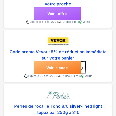
votre proche
Voir l'offre
Expire le
31 déc. 2026
Utilisé
4
fois
Vérifié
Code promo Vevor : 8% de réduction immédiate
sur votre panier
Voir le code
***F8EU
Expire le
26 déc. 2026
Utilisé
314
fois
Vérifié
Perles de rocaille Toho 8/0 silver-lined light
topaz par 250g à 31€