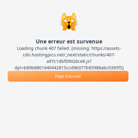
🙀
Une erreur est survenue
Loading chunk 407 failed. (missing: https://assets-
cdn.hostingpics.net/_next/static/chunks/407-
a97c1dbf09026ce8.js?
dpl=b89b8801640442815ccd9b077b85988abc0395f5)
Page d'accueil