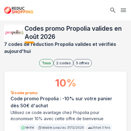
Ope
Codes promo Propolia valides en
Août 2026
7 codes de réduction Propolia valides et vérifiés
aujourd'hui
Tous
2
codes
5
offres
10
%
code promo
Code promo Propolia : -10% sur votre panier
dès 50€ d'achat
Utilisez ce code avantage chez Propolia pour
économiser 10% avec cette offre de bienvenue
Vérifié
Valable jusqu'au
31/12/2026
Utilisé
3
fois