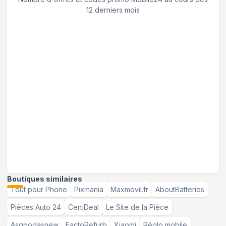
12 derniers mois
Boutiques similaires
Tout pour Phone
Pixmania
Maxmovil.fr
AboutBatteries
Pièces Auto 24
CertiDeal
Le Site de la Pièce
Asgoodasnew
FactoRefurb
Xiaomi
Réglo mobile