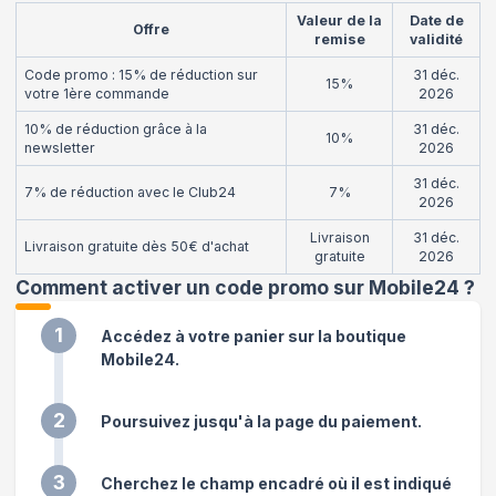
Valeur de la
Date de
Offre
remise
validité
Code promo : 15% de réduction sur
31 déc.
15%
votre 1ère commande
2026
10% de réduction grâce à la
31 déc.
10%
newsletter
2026
31 déc.
7% de réduction avec le Club24
7%
2026
Livraison
31 déc.
Livraison gratuite dès 50€ d'achat
gratuite
2026
Comment activer un code promo sur Mobile24
?
1
Accédez à votre panier sur la boutique
Mobile24.
2
Poursuivez jusqu'à la page du paiement.
3
Cherchez le champ encadré où il est indiqué