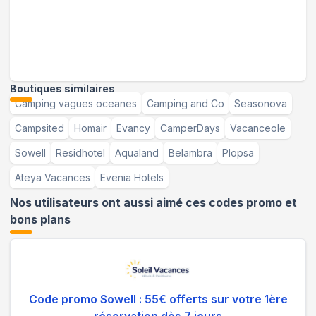
Boutiques similaires
Camping vagues oceanes
Camping and Co
Seasonova
Campsited
Homair
Evancy
CamperDays
Vacanceole
Sowell
Residhotel
Aqualand
Belambra
Plopsa
Ateya Vacances
Evenia Hotels
Nos utilisateurs ont aussi aimé ces codes promo et
bons plans
Code promo Sowell : 55€ offerts sur votre 1ère