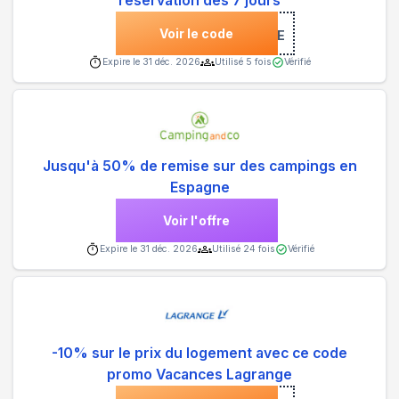
réservation dès 7 jours
Voir le code
***P-BIENVENUE
Expire le
31 déc. 2026
Utilisé
5
fois
Vérifié
Jusqu'à 50% de remise sur des campings en
Espagne
Voir l'offre
Expire le
31 déc. 2026
Utilisé
24
fois
Vérifié
-10% sur le prix du logement avec ce code
promo Vacances Lagrange