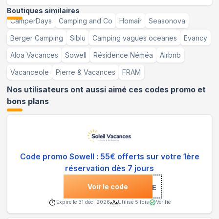
Boutiques similaires
CamperDays
Camping and Co
Homair
Seasonova
Berger Camping
Siblu
Camping vagues oceanes
Evancy
Aloa Vacances
Sowell
Résidence Néméa
Airbnb
Vacanceole
Pierre & Vacances
FRAM
Nos utilisateurs ont aussi aimé ces codes promo et
bons plans
Code promo Sowell : 55€ offerts sur votre 1ère
réservation dès 7 jours
Voir le code
***P-BIENVENUE
Expire le
31 déc. 2026
Utilisé
5
fois
Vérifié