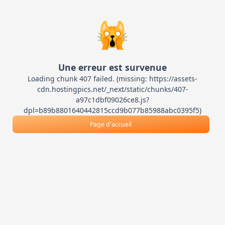
🙀
Une erreur est survenue
Loading chunk 407 failed. (missing: https://assets-
cdn.hostingpics.net/_next/static/chunks/407-
a97c1dbf09026ce8.js?
dpl=b89b8801640442815ccd9b077b85988abc0395f5)
Page d'accueil