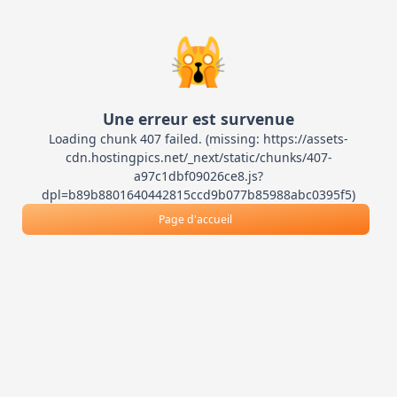
🙀
Une erreur est survenue
Loading chunk 407 failed. (missing: https://assets-
cdn.hostingpics.net/_next/static/chunks/407-
a97c1dbf09026ce8.js?
dpl=b89b8801640442815ccd9b077b85988abc0395f5)
Page d'accueil